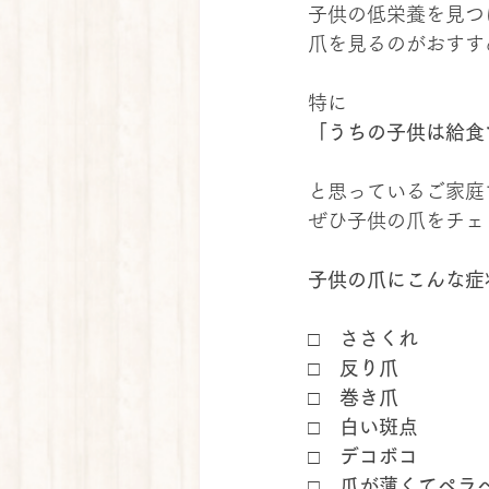
子供の低栄養を見つ
爪を見るのがおすす
特に
「うちの子供は給食
と思っているご家庭
ぜひ子供の爪をチェ
子供の爪にこんな症
□　ささくれ
□　反り爪
□　巻き爪
□　白い斑点
□　デコボコ
□　爪が薄くてペラ