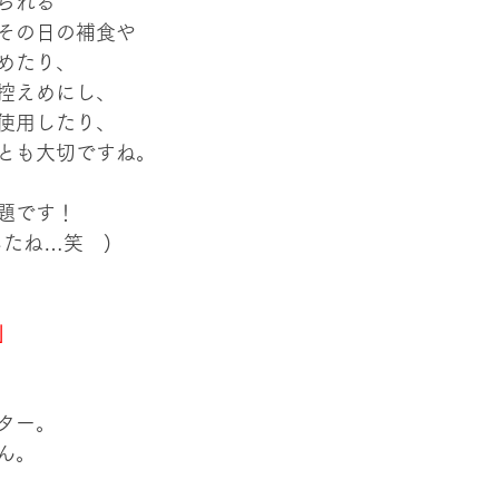
られる
その日の補食や
めたり、
控えめにし、
使用したり、
とも大切ですね。
題です！
したね…笑　)
」
ター。
ん。