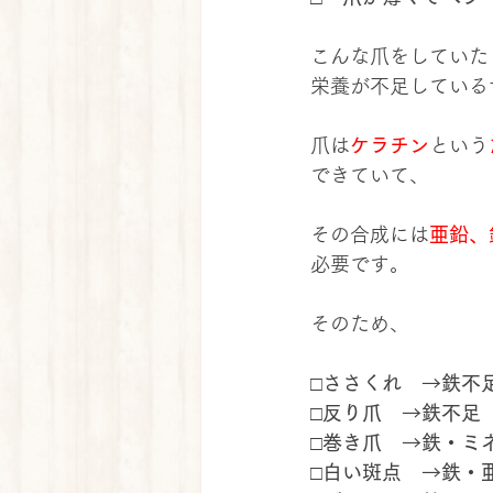
こんな爪をしていた
栄養が不足している
爪は
ケラチン
という
できていて、
その合成には
亜鉛、
必要です。
そのため、
□ささくれ　→鉄不
□反り爪　→鉄不足
□巻き爪　→鉄・ミ
□白い斑点　→鉄・