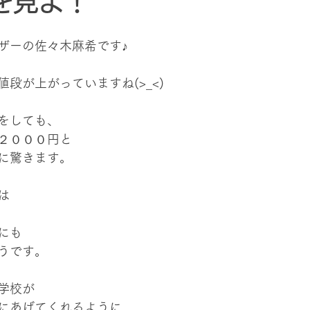
を見よ！
ザーの佐々木麻希です♪
段が上がっていますね(>_<)
をしても、
２０００円と
に驚きます。
は
にも
うです。
学校が
にあげてくれるように