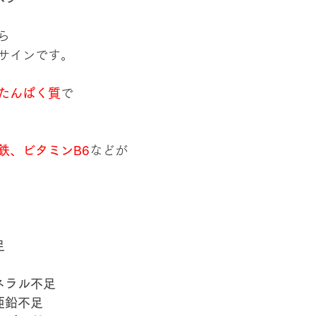
ら
サインです。
たんぱく質
で
鉄、ビタミンB6
などが
足
ネラル不足
亜鉛不足