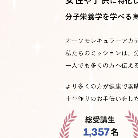
女性
子供
や
に特化
分子栄養学を学べる
オーソモレキュラーアカ
私たちのミッションは、
一人でも多くの方へ伝え
より多くの方が健康で素
土台作りのお手伝いをし