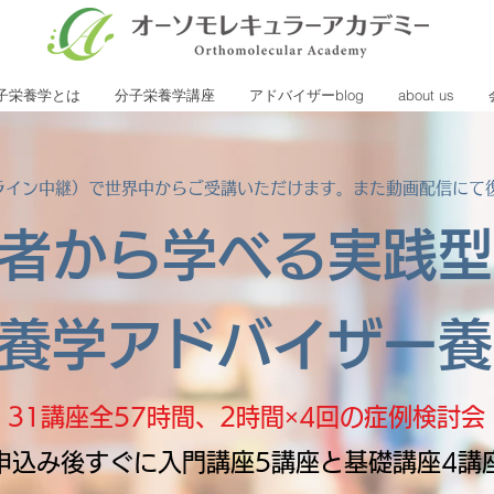
子栄養学とは
分子栄養学講座
アドバイザーblog
about us
ライン中継）で世界中からご受講いただけます。また動画配信にて
者から学べる実践型
養学アドバイザー養
31講座全57時間、2時間×4回の症例検討会
申込み後すぐに入門講座5講座と基礎講座4講