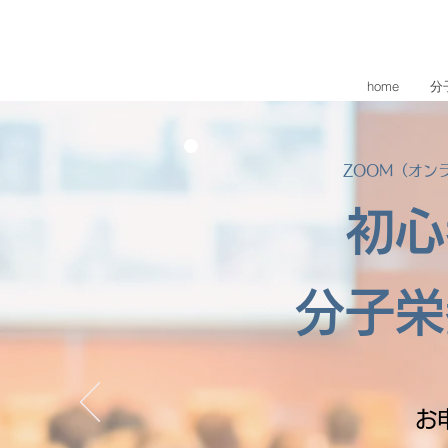
home
分
ZOOM（オン
初心
分子栄
お