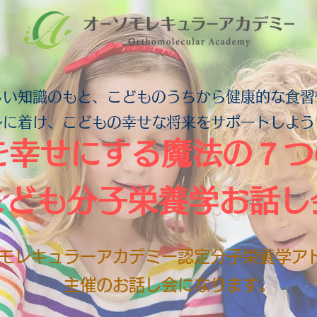
しい知識のもと、こどものうちから健康的な食習
身に着け、こどもの幸せな将来をサポートしよう
を幸せにする魔法の７つ
こども分子栄養学お話し
モレキュラーアカデミー認定分子栄養学ア
主催のお話し会になります。