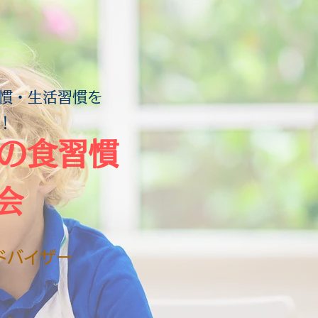
慣・生活習慣を
！
の食習慣
会
ドバイザー