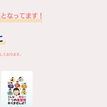
座となってます！
と
載しております。