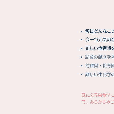
毎日どんなこ
今一つ元気の
正しい食習慣
給食の献立を
幼稚園・保育
​難しい生化
​既に分子栄養学
で、あらかじめ