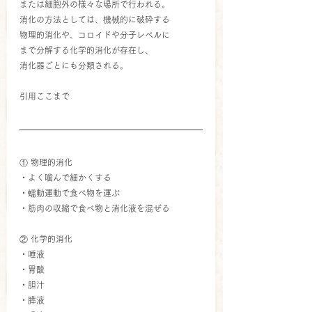
または細胞外の様々な場所で行われる。
消化の方法としては、機械的に破砕する
物理的消化や、コロイドや分子レベルに
まで分解する化学的消化が存在し、
消化器ごとにも分類される。
引用ここまで
① 物理的消化
・よく噛んで細かくする
・蠕動運動で食べ物を運ぶ
・筋肉の収縮で食べ物と消化液を混ぜる
② 化学的消化
・唾液
・胃酸
・胆汁
・膵液