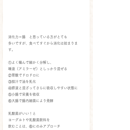
消化力＝腸　と思っている方がとても
多いですが、食べてすぐから消化は始まりま
す。
①よく噛んで細かく分解し、
唾液（アミラーゼ）としっかり混ぜる
②胃酸でドロドロに
③胆汁で油を乳化
④膵液と混ざってさらに吸収しやすい状態に
⑤小腸で栄養を吸収
⑥大腸で腸内細菌により発酵
乳酸菌がいい！と
ヨーグルトや乳酸菌飲料を
飲むことは、⑥にのみアプローチ