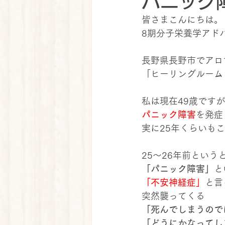
パニック
皆さまこんにちは。
8期分子栄養学アド
長野県長野市でアロ
「ヒーリングルーム
私は現在49歳ですが
パニック障害
を発症
実に25年くらいも
25～26年前という
「パニック障害」
と
「不安神経症」
と言
突然襲ってくる
「死んでしまうので
「どうにかなってし