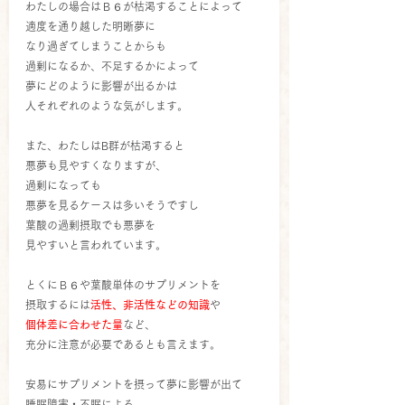
わたしの場合はＢ６が枯渇することによって
適度を通り越した明晰夢に
なり過ぎてしまうことからも
過剰になるか、不足するかによって
夢にどのように影響が出るかは
人それぞれのような気がします。
また、わたしはB群が枯渇すると
悪夢も見やすくなりますが、
過剰になっても
悪夢を見るケースは多いそうですし
葉酸の過剰摂取でも悪夢を
見やすいと言われています。
とくにＢ６や葉酸単体のサプリメントを
摂取するには
活性、非活性などの知識
や
個体差に合わせた量
など、
充分に注意が必要であるとも言えます。
安易にサプリメントを摂って夢に影響が出て
睡眠障害・不眠による