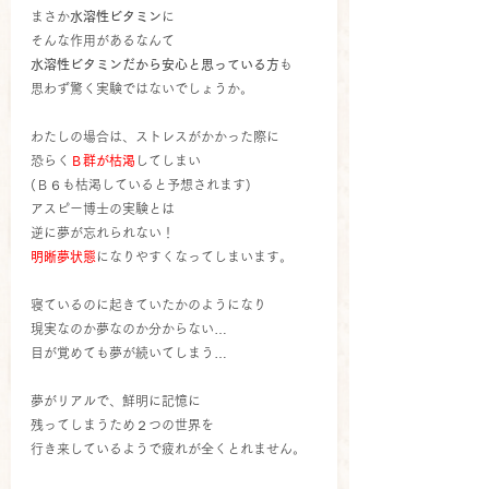
まさか
水溶性ビタミン
に
そんな作用があるなんて
水溶性ビタミンだから安心と思っている方
も
思わず驚く実験ではないでしょうか。
わたしの場合は、ストレスがかかった際に
恐らく
Ｂ群が枯渇
してしまい
(Ｂ６も枯渇していると予想されます)
アスピー博士の実験とは
逆に夢が忘れられない！
明晰夢状態
になりやすくなってしまいます。
寝ているのに起きていたかのようになり
現実なのか夢なのか分からない…
目が覚めても夢が続いてしまう…
夢がリアルで、鮮明に記憶に
残ってしまうため２つの世界を
行き来しているようで疲れが全くとれません。