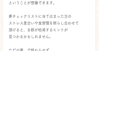
ということが想像できます。
夢チェックリストに当てはまった方の
ストレス度合いや食習慣を照らし合わせて
頂けると、Ｂ群が枯渇するヒントが
見つかるかもしれません。
ただの夢…で終わらせず
夢ひとつで色々なことが推測でき、
日々の健康チェックにとても役に立ちます。
◆悪夢と血糖値、心霊体験も血糖値の仕業？
◆
夢チェックリストで『悪夢を見る』
に
当てはまる方は、
ビタミンＢ群の枯渇だけでなく
血糖コントロールの乱れ
も疑ってみてくださ