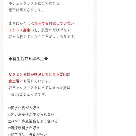
夢チェックリストに当てはまる
確率は高くなります。
まさにわたしは
自分でも自覚していない
ストレス度合い
を、肌荒れだけでなく
夢から教えてもらうことがよくあります。
◆食生活でＢ群不足◆
ビタミンＢ群が枯渇してしまう要因
は
食生活
にも隠れています。
夢チェックリストに当てはまった方は
下記も要チェックです。
□炭水化物が大好き
□甘いお菓子がやめられない
□パン・小麦製品をよく食べる
□清涼飲料水が好き
□加工食品・外食が多い