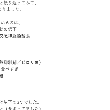
と振り返ってみて、
ありました。
ているのは、
動の低下
交感神経過緊張
酸抑制剤／ピロリ菌）
の食べすぎ
題
は以下の3つでした。
と（サボってました）