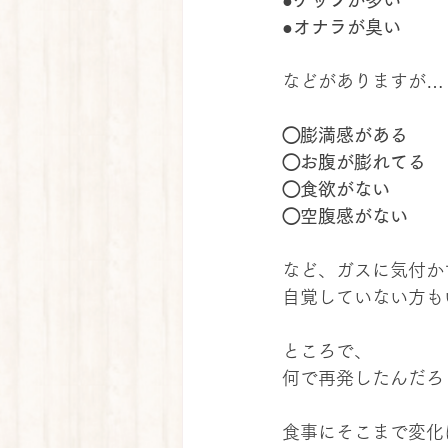
●ゲップが多い
●オナラが臭い
などがありますが…
◯膨満感がある
◯お腹が膨れてる
◯食欲がない
◯空腹感がない
など、ガスに気付か
自覚していない方も
ところで、
何で再発したんだろ
食事にそこまで変化