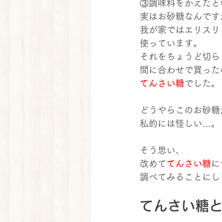
③調味料をかえたと
実はお砂糖なんです
我が家ではエリスリ
使っています。
それをちょうど切ら
間に合わせで買った
てんさい糖
でした。
どうやらこのお砂糖
私的には怪しい…。
そう思い、
改めて
てんさい糖
に
調べてみることにし
てんさい糖