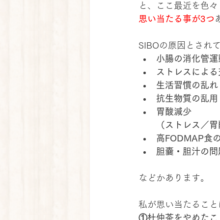
と、ここ最近を色々
思い当たる事が3つ
SIBOの原因とされ
小腸の消化管運
ストレスによる
生活習慣の乱れ
抗生物質の乱用
胃酸減少
（ストレス／胃
高FODMAP食
胆嚢・胆汁の問
などかあります。
私が思い当たること
①杜仲茶をやめたこ