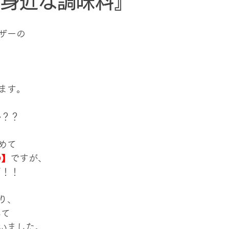
と身近な調味料』
ザーの
て
ます。
か？？
めて
O】
ですが、
だ！！
り、
いて
いました。