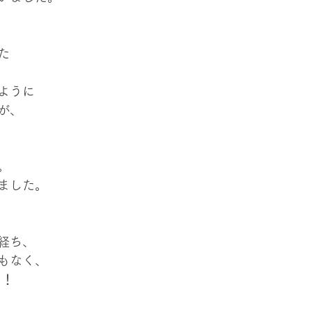
た
ように
が、
。
ました。
経ち、
もなく、
！！