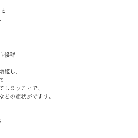
い
と
。
症候群。
増殖し、
て
てしまうことで、
などの症状がでます。
る