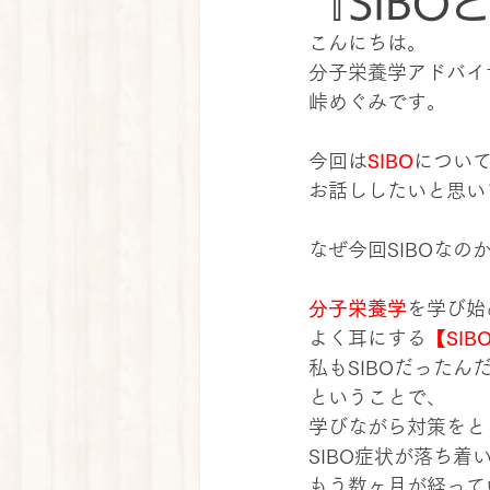
『SIBO
こんにちは。
分子栄養学アドバイ
峠めぐみです。
今回は
SIBO
につい
お話ししたいと思い
なぜ今回SIBOなの
分子栄養学
を学び始
よく耳にする
【SIB
私もSIBOだったん
ということで、
学びながら対策をと
SIBO症状が落ち着
もう数ヶ月が経って