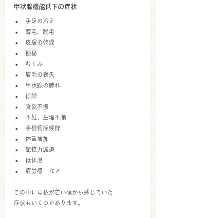
甲状腺機能低下の症状
手足の冷え
薄毛、脱毛
皮膚の乾燥
便秘
むくみ
眉毛の喪失
甲状腺の腫れ
徐脈
食欲不振
不妊、生理不順
手根管症候群
体重増加
記憶力減退
低体温
疲労感　など
この中には私が若い頃から感じていた
症状もいくつかあります。