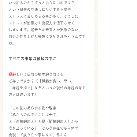
いつ治るのか？ずっと治らないのでは？
という将来の見通しにたいする不安や
ストレスに苦しめらる事が多く、そうした
ストレスが治癒力や免疫力を低下させて
しまいます。過去とか未来とか実態のない、
自分が作り上げた妄想に支配されちゃうんです
ね。
すべての事象は縁起の中に
縁起
という仏教の根本的な教えを
ご存じですか？（「縁起が良い、悪い」
「縁起を担ぐ」などといった現代の縁起の考え
方とは違います）
「この世のあらゆる物や現象
（私たちの心でさえ）は全て、
因（直接的原因）と縁（間接的原因）から
成り立っている」　どんな存在でも単体で
発現して成り立つ事はなく、色んな