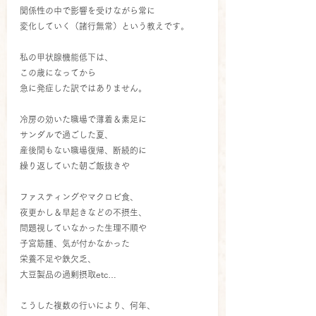
関係性の中で影響を受けながら常に
変化していく（諸行無常）という教えです。
私の甲状腺機能低下は、
この歳になってから
急に発症した訳ではありません。
冷房の効いた職場で薄着＆素足に
サンダルで過ごした夏、
産後間もない職場復帰、断続的に
繰り返していた朝ご飯抜きや
ファスティングやマクロビ食、
夜更かし＆早起きなどの不摂生、
問題視していなかった生理不順や
子宮筋腫、気が付かなかった
栄養不足や鉄欠乏、
大豆製品の過剰摂取etc…
こうした複数の行いにより、何年、