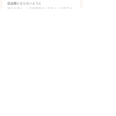
低血糖にならないように
補食を摂る、分子栄養学では鉄板のお約束事で
すね。
②筋トレ
筋肉はミトコンドリアの量を増やし、
熱産生も上げてくれます。ヨガに加えて
短い筋トレも始めました。
③温める
〇グッズを使ってとにかく冷やさない
（つま先ソックス、ネックウォーマー＝、
レッグウォーマー、腹巻、湯たんぽ、など）
〇温冷浴（熱いお風呂と冷たいシャワーを
1分位ずつ交互にを4，5セット。
私は手足のみですが、とっても温まります。
根性ある人は全身やってみてください）
〇冷たい物を飲まない