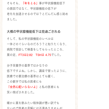
そもそも、
「年をとる」
事が甲状腺機能低下
の原因ではなく、甲状腺機能の低下が
老化を加速させるのでは？とだんだん感じ始め
ました。
大概の甲状腺機能低下は見過ごされる
そして、私の甲状腺機能のレベルは
一体どのぐらいなのだろう？と知りたくなり、
病院で受診して検査をしてもらったところ、
案の定、
FT3は2.82　TSHは 4.75
でした。
分子栄養学の基準ではかなりの
低下ですよね。しかし、講座で習ったように、
医療での要治療の基準はとても緩く、
この数字では私の医者にも
「全然心配いらないよ」
と私の医者にも
笑い飛ばされました。
確かに薬を飲みたい程体調が悪い訳でも
ないので医者の見解には不満ありませんが、