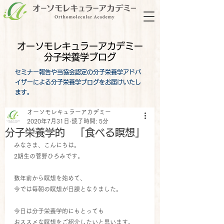
オーソモレキュラーアカデミー
分子栄養学ブログ
セミナー報告や当協会認定の分子栄養学アドバ
イザーによる分子栄養学ブログをお届けいたし
ます。
オーソモレキュラーアカデミー
2020年7月31日
読了時間: 5分
分子栄養学的 「食べる瞑想」
みなさま、こんにちは。
2期生の菅野ひろみです。
数年前から瞑想を始めて、
今では毎朝の瞑想が日課となりました。
今日は分子栄養学的にもとっても
おススメな瞑想をご紹介したいと思います。