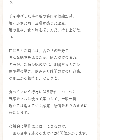
り、
手を伸ばした時の腕の筋肉の収縮加減、
箸にふれた時に皮膚が感じた温度、
箸の重み、食べ物を摘まんだ、持ち上げた、
etc… 
口に含んだ時には、舌のどの部分で
どんな味覚を感じたか、噛んだ時の弾力、
唾液が出た時の味の変化、咀嚼するときの
顎や唇の動き、飲み込む瞬間の喉の圧迫感、
湧き上がる気持ち、などなど、
食べるという行為に伴う所作一つ一つに
五感をフルに使って集中して、一瞬一瞬
現れては消えていく感覚、感情をありのままに
観察します。
必然的に動作はスローになるので、
一回の食事を終えるまでに2時間位かかります。