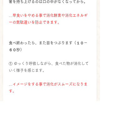
箸を持ち上げるのは口の中がなくなってから。
…早食いをやめる事で消化酵素や消化エネルギ
ーの無駄遣いを防止できます。
食べ終わったら、また目をつぶります（１０－
６０秒）
① ゆっくり呼吸しながら、食べた物が消化して
いく様子を感じます。
…イメージをする事で消化がスムーズになりま
す。
② 今の空腹度合いを10段階評価します。満腹だ
ったら１０、８分目と感じたら８。
…もっと食べたい、デザート食べようかな？と
本当に体が言っているかを確認できます。