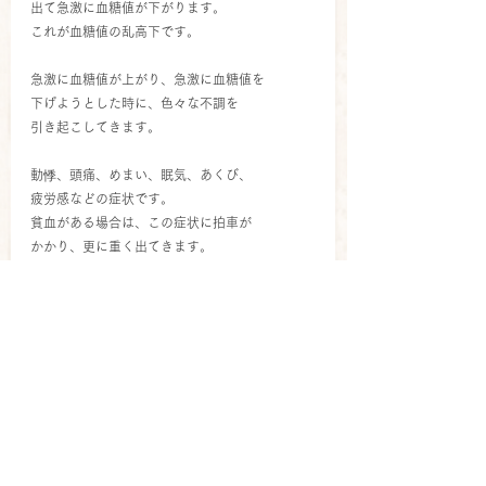
出て急激に血糖値が下がります。
これが血糖値の乱高下です。
急激に血糖値が上がり、急激に血糖値を
下げようとした時に、色々な不調を
引き起こしてきます。
動悸、頭痛、めまい、眠気、あくび、
疲労感などの症状です。
貧血がある場合は、この症状に拍車が
かかり、更に重く出てきます。
私の場合は「あさ、食べていないこと」や
「空腹時間が長いこと」から副腎疲労を
起こして、低血糖を起こしていて、
「お菓子のドカ食い」で血糖値の
乱高下もおこして、そこに貧血も
重なったため症状も重くなったのだな、
と分かりました。