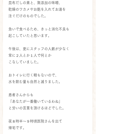
昆布だしの素と、無添加の味噌、
乾燥のワカメやお麩を入れてお湯を
注ぐだけのものでした。
急いで食べるため、きっと消化不良も
起こしていたと思います。
午後は、更にスタッフの人数が少なく
常に２人とか１人で何とか
こなしていました。
おトイレに行く暇もないので、
水を飲む量も自然と減りました。
患者さんからも
「あなたが一番働いているわね」
と労いの言葉を頂けるほどでした。
夜８時半～９時頃医院さんを出て
帰宅です。