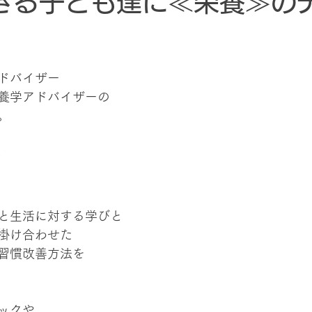
きる子ども達に≪栄養≫の
ドバイザー
養学アドバイザーの
。
☆
と生活に対する学びと
掛け合わせた
習慣改善方法を
ックや