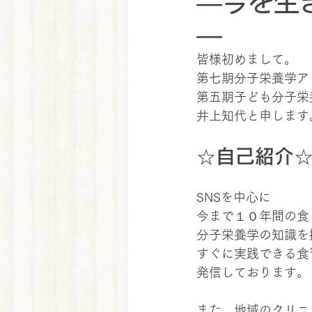
―今を生
―
皆様初めまして。
第七期分子栄養学ア
第五期子ども分子栄
井上知代と申します
☆自己紹介
SNSを中心に
今まで１０年間の食
分子栄養学の知識を
すぐに実践できる食
発信しております。
また、地域のクリニ