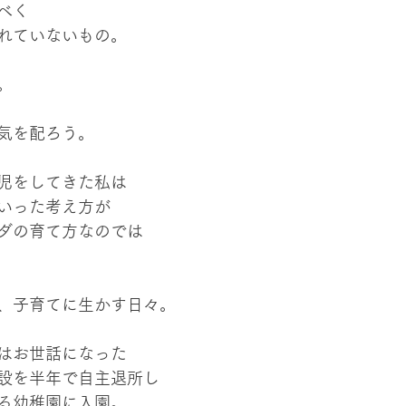
べく
れていないもの。
。
気を配ろう。
児をしてきた私は
いった考え方が
ダの育て方なのでは
、子育てに生かす日々。
はお世話になった
設を半年で自主退所し
る幼稚園に入園。