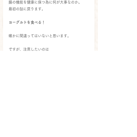
腸の機能を健康に保つ為に何が大事なのか。
最初の話に戻ります。
ヨーグルトを食べる！
確かに間違ってはいないと思います。
ですが、注意したいのは
腸粘膜を荒らす(
リーキーガット
など)原因と、
腸粘膜の回復に必要なものは何かです。
腸粘膜を荒らすものとして
乳製品、小麦、砂糖、人工、
化学調味料などがあげられます。
ヨーグルトだと
確かに乳酸菌などは取れるけど
乳製品や、砂糖など腸を荒らす可能性があるも
のも含まれます。
そしてもう一つ