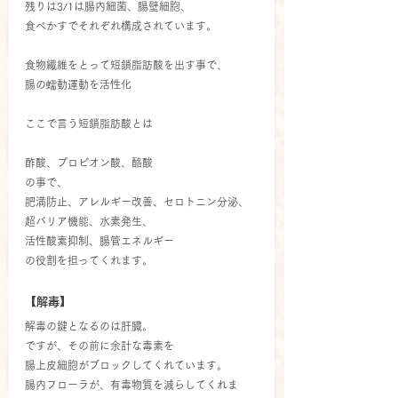
残りは3/1は腸内細菌、腸壁細胞、
食べかすでそれぞれ構成されています。
食物繊維をとって短鎖脂肪酸を出す事で、
腸の蠕動運動を活性化
ここで言う短鎖脂肪酸とは
酢酸、プロピオン酸、酪酸
の事で、
肥満防止、アレルギー改善、セロトニン分泌、
超バリア機能、水素発生、
活性酸素抑制、腸管エネルギー
の役割を担ってくれます。
【解毒】
解毒の鍵となるのは肝臓。
ですが、その前に余計な毒素を
腸上皮細胞がブロックしてくれています。
腸内フローラが、有毒物質を減らしてくれま