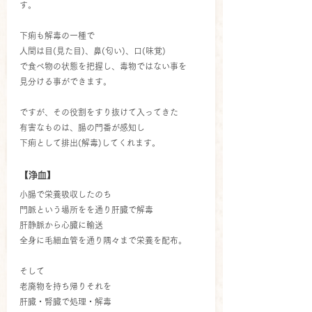
す。
下痢も解毒の一種で
人間は目(見た目)、鼻(匂い)、口(味覚)
で食べ物の状態を把握し、毒物ではない事を
見分ける事ができます。
ですが、その役割をすり抜けて入ってきた
有害なものは、腸の門番が感知し
下痢として排出(解毒)してくれます。
【浄血】
小腸で栄養吸収したのち
門脈という場所をを通り肝臓で解毒
肝静脈から心臓に輸送
全身に毛細血管を通り隅々まで栄養を配布。
そして
老廃物を持ち帰りそれを
肝臓・腎臓で処理・解毒