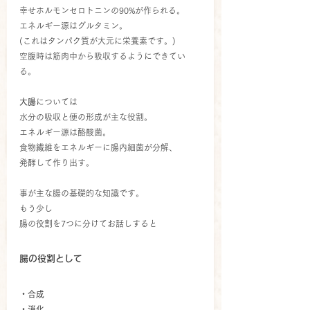
幸せホルモンセロトニンの90%が作られる。
エネルギー源はグルタミン。
(これはタンパク質が大元に栄養素です。)
空腹時は筋肉中から吸収するようにできてい
る。
大腸
については
水分の吸収と便の形成が主な役割。
エネルギー源は酪酸菌。
食物繊維をエネルギーに腸内細菌が分解、
発酵して作り出す。
事が主な腸の基礎的な知識です。
もう少し
腸の役割を7つに分けてお話しすると
腸の役割として
・合成
・消化