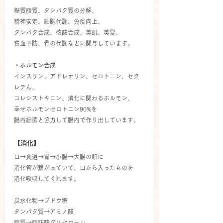
糖質脂質、タンパク質の分解、
精神安定、細胞代謝、免疫向上、
タンパク合成、核酸合成、美肌、美髪、
貧血予防、骨の代謝などに関与しています。
・ホルモン合成
インスリン、アドレナリン、セロトニン、セク
レチん、
コレシストキニン、消化に関わるホルモン、
幸せホルモンセロトニン90%を
腸内細菌と協力して腸内で作り出しています。
【消化】
口→食道→胃→小腸→大腸の順に
消化管が繋がっていて、口から入ったものを
消化吸収してくれます。
炭水化物→ブドウ糖
タンパク質→アミノ酸
脂質→脂肪酸グリセロール