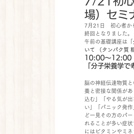
7/21
場）セミ
7月21日　初心者
終回となりました。
午前の基礎講座は「
いて （タンパク質 
10:00～12:
「分子栄養学で
脳の神経伝達物質と
養と密接な関係があ
込む」「やる気が出
い」「パニック発作
ど一見その方のパー
れることが多い症状
にはビタミンやミネ