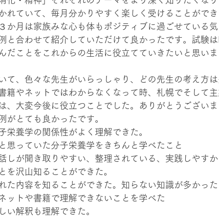
消化・精神」それぞれのテーマをより深く知りたくなり
かれていて、毎月分かりやすく楽しく受けることができ
３か月は家族みな心も体もポジティブに過ごせている気
例と合わせて紹介していただけて良かったです。試験は
んだことをこれからの生活に役立てていきたいと思いま
いて、色々な先生がいらっしゃり、どの先生の考え方は
書籍やネットではわからなくなって時、札幌でそして主
は、大変今後に役立つことでした。ありがとうございま
例がとても良かったです。
子栄養学の関係性がよく理解できた。
と思っていた分子栄養学をきちんと学べたこと
話しが聞き取りやすい、整理されている、実践しやすか
とを沢山知ることができた。
れた内容を知ることができた。知らない知識が多かった
ネットや書籍で理解できないことを学べた
しい解釈も理解できた。