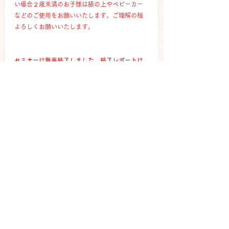
い場合２歳未満のお子様は膝の上やベビーカー
などのご使用をお願いいたします。ご理解の程
よろしくお願いいたします。
セミナーは無事終了しました。終了レポートは
こちらからどうぞ！⇒ 
Facebook
twitter
一般社団法人分子整合栄養医学普及協会
札幌市中央区南2条西25丁目1-37内田ビル2階