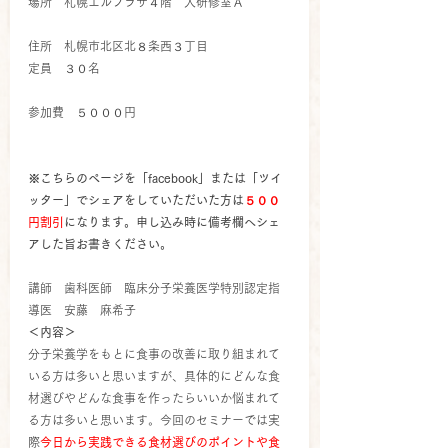
場所　札幌エルプラザ４階　大研修室Ａ
住所　札幌市北区北８条西３丁目
定員　３０名
参加費　５０００円
特別割引制度が始まりました！
※こちらのページを「facebook」または「ツイ
ッター」でシェアをしていただいた方は
５００
円割引
になります。申し込み時に備考欄へシェ
アした旨お書きください。
講師　歯科医師　臨床分子栄養医学特別認定指
導医　安藤　麻希子
＜内容＞
分子栄養学をもとに食事の改善に取り組まれて
いる方は多いと思いますが、具体的にどんな食
材選びやどんな食事を作ったらいいか悩まれて
る方は多いと思います。今回のセミナーでは実
際
今日から実践できる食材選びのポイントや食