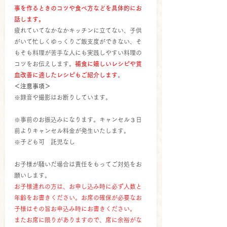
事を作るときのコツや食べ方などを具体的にお
話します。
疲れていてなかなかキッチンに立てない、子供
がいて忙しくゆっくりご飯支度ができない、そ
もそも料理が苦手な人にも実践しやすい料理の
コツをお伝えします。
補食に嬉しいレシピや貧
血改善に適したレシピもご紹介します
。
＜注意事項＞
※録音や撮影はお断りしています。
※事前のお振込みになります。キャンセル３日
前よりキャンセル料金が発生いたします。
※子ども可　託児なし
お子様が騒いだ場合は責任をもってご対処をお
願いします。 
お子様連れの方は、お申し込み時に必ず人数と
年齢をお書きください。お席の確保が必要なお
子様はその旨お申込み時にお書きください。
またお席に限りがありますので、席に余裕がな