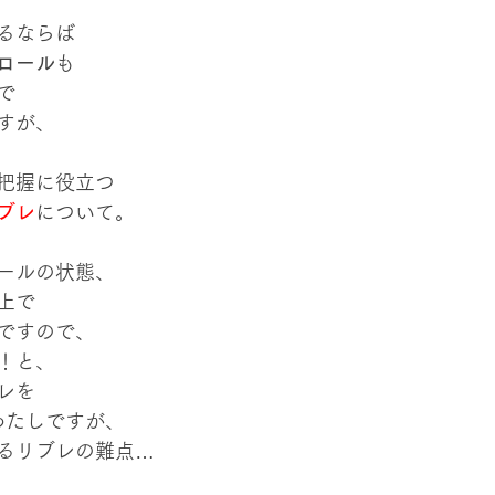
るならば
ロール
も
で
すが、
把握に役立つ
ブレ
について。
ールの状態、
上で
ですので、
！と、
レを
わたしですが、
るリブレの難点…