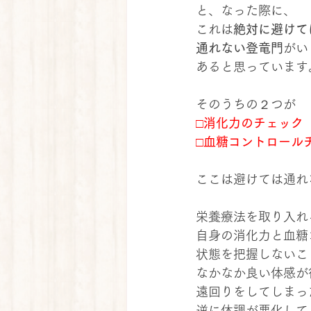
と、なった際に、
これは
絶対に避けて
通れない登竜門
がい
あると思っています
そのうちの２つが
□消化力のチェック
□血糖コントロール
ここは避けては通れ
栄養療法を取り入れ
自身の消化力と血糖
状態を把握しないこ
なかなか良い体感が
遠回りをしてしまっ
逆に体調が悪化して