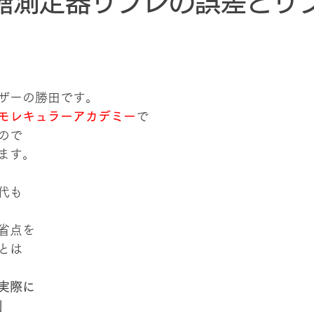
糖測定器リブレの誤差とリ
ザーの勝田です。
モレキュラーアカデミー
で
ので
ます。
代も
省点を
とは
実際に
」