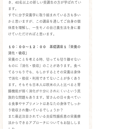
き、40名以上の新しい受講生の方が学ばれてい
ます。
すでに分子栄養学に取り組まれている方も多い
かと思いますが、この講座を通してご自身の個
体差を理解し、一生モノの自己養生法を身に着
けていただければと思います。
１０：００～１２：００　基礎講座１「栄養の
消化・吸収」
栄養のことを考える時、切っても切り離せない
ものに「消化・吸収」のことがあります。食べ
てるつもりでも、もしかするとその栄養は身体
で消化・吸収・利用できてないことが多くあり
ます。そもそも日本人は欧米の人と比べると胃
腸機能が弱く消化が十分にされにくいという民
族的な問題もあります。皆さんの日々食べてい
る食事やサプリメントはあなたの身体でしっか
り吸収され働いているでしょうか？
また最近注目されている炎症性腸疾患の栄養療
法からできるアプローチについてもお話ししま