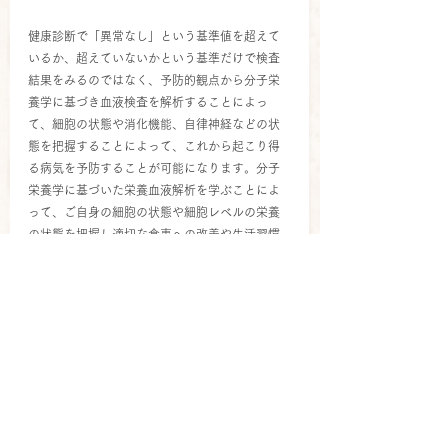
健康診断で「異常なし」という基準値を超えて
いるか、超えていないかという基準だけで検査
結果をみるのではなく、予防的観点から分子栄
養学に基づき血液検査を解析することによっ
て、細胞の状態や消化機能、自律神経などの状
態を把握することによって、これから起こり得
る病気を予防することが可能になります。分子
栄養学に基づいた栄養血液解析を学ぶことによ
って、ご自身の細胞の状態や細胞レベルの栄養
の状態を把握し適切な食事への改善や生活習慣
の改善が可能になるようお話をしました。
・各種検査項目の分子栄養学的解析
・マスクされた血液検査データを読むコツ
・問診の重要性
など
セミナー報告