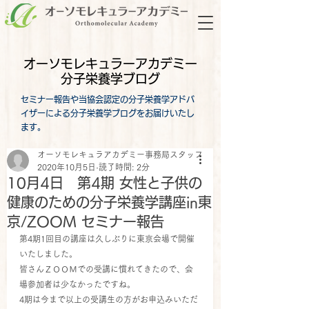
オーソモレキュラーアカデミー
分子栄養学ブログ
セミナー報告や当協会認定の分子栄養学アドバ
イザーによる分子栄養学ブログをお届けいたし
ます。
オーソモレキュラアカデミー事務局スタッフ
2020年10月5日
読了時間: 2分
10月4日 第4期 女性と子供の
健康のための分子栄養学講座in東
京/ZOOM セミナー報告
第4期1回目の講座は久しぶりに東京会場で開催
いたしました。
皆さんＺＯＯＭでの受講に慣れてきたので、会
場参加者は少なかったですね。
4期は今まで以上の受講生の方がお申込みいただ