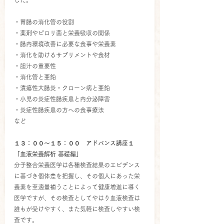
した。
・胃腸の消化管の役割
・薬剤やピロリ菌と栄養吸収の関係
・腸内環境改善に必要な食事や栄養素
・消化を助けるサプリメントや食材
・胆汁の重要性
・消化管と亜鉛
・潰瘍性大腸炎・クローン病と亜鉛
・小児の炎症性腸疾患と内分泌障害
・炎症性腸疾患の方への食事療法
など
１３：００～１５：００　アドバンス講座１
「血液栄養解析 基礎編」
分子整合栄養医学は各種検査結果のエビデンス
に基づき個体差を把握し、その個人にあった栄
養素を至適量補うことによって健康増進に導く
医学ですが、その検査としてやはり血液検査は
誰もが受けやすく、また気軽に検査しやすい検
査です。