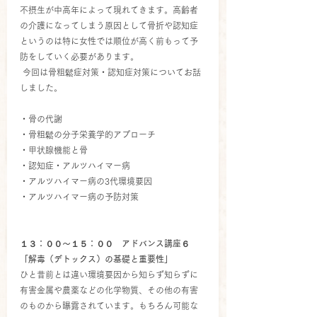
不摂生が中高年によって現れてきます。高齢者
の介護になってしまう原因として骨折や認知症
というのは特に女性では順位が高く前もって予
防をしていく必要があります。
 今回は骨粗鬆症対策・認知症対策についてお話
しました。
・骨の代謝
・骨粗鬆の分子栄養学的アプローチ
・甲状腺機能と骨
・認知症・アルツハイマー病
・アルツハイマー病の3代環境要因
・アルツハイマー病の予防対策
１３：００～１５：００　アドバンス講座６
「解毒（デトックス）の基礎と重要性」
ひと昔前とは違い環境要因から知らず知らずに
有害金属や農薬などの化学物質、その他の有害
のものから曝露されています。もちろん可能な