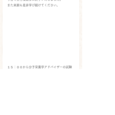
また来期も是非学び続けてください。
１５：００から分子栄養学アドバイザーの試験
がＺＯＯＭ会場で行いました。
皆さん勉強の成果はいかがでしたでしょうか。
当協会では的確な食事指導や栄養指導、生活習
慣指導、サプリメントの正しい知
識をお伝え出来る方の育成を目指しておりま
す。
セミナー報告