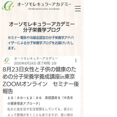
オーソモレキュラーアカデミー
分子栄養学ブログ
セミナー報告や当協会認定の分子栄養学アドバ
イザーによる分子栄養学ブログをお届けいたし
ます。
オーソモレキュラーアカデミー
2020年8月24日
読了時間: 2分
8月23日女性と子供の健康のた
めの分子栄養学養成講座in東京
ZOOMオンライン セミナー後
報告
１０：００～１２：００　基礎講座５「中高年
の健康増進アプローチ」
乱れた食生活や生活習慣をしていても、若さに
よって無理がきくこともありますが、若い頃の