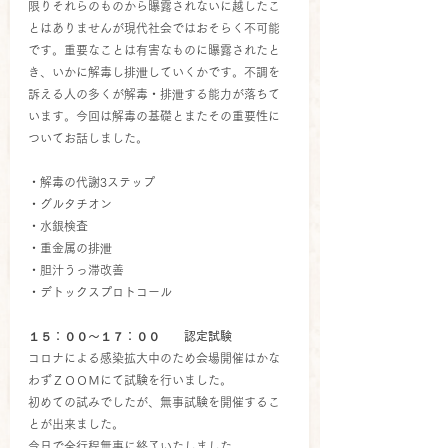
限りそれらのものから曝露されないに越したこ
とはありませんが現代社会ではおそらく不可能
です。重要なことは有害なものに曝露されたと
き、いかに解毒し排泄していくかです。不調を
訴える人の多くが解毒・排泄する能力が落ちて
います。今回は解毒の基礎とまたその重要性に
ついてお話しました。
・解毒の代謝3ステップ
・グルタチオン
・水銀検査
・重金属の排泄
・胆汁うっ滞改善
・デトックスプロトコール
１５：００～１７：００　　認定試験
コロナによる感染拡大中のため会場開催はかな
わずＺＯＯＭにて試験を行いました。
初めての試みでしたが、無事試験を開催するこ
とが出来ました。
今日で全行程無事に終了いたしました。