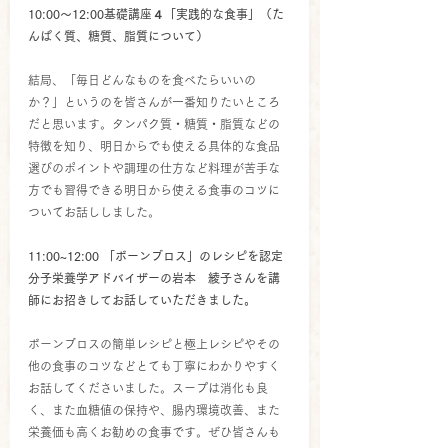
10:00～12:00基礎講座４「実践的な食事」（た
んぱく質、糖質、脂質について）
結局、「毎日どんなものを食べたらいいの
か？」というのを皆さんが一番知りたいところ
だと思います。タンパク質・糖質・脂質などの
特徴を知り、明日からでも使える具体的な食品
選びのポイントや調理の仕方など料理が苦手な
方でも習得できる明日から使える食事のコツに
ついてお話ししました。
11:00~12:00 「ボーンブロス」のレシピを認定
分子栄養学アドバイザーの岩本　綾子さんを講
師にお招きしてお話していただきました。
ボーンブロスの簡単レシピと極上レシピやその
他の食事のコツなどとても丁寧にわかりやすく
お話してくださいました。スープは消化も良
く、また血糖値の保持や、腸内環境改善、また
栄養価も高くお勧めの食事です。ぜひ皆さんも