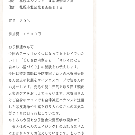
場所　札幌エルプラザ　４階研修室３番
住所　札幌市北区北８条西３丁目
定員　２０名
参加費　１５００円
お子様連れも可
今回のテーマ「いくつになってもキレイでいた
い！」「美しさは内側から」「キレイになる
若々しい髪づくり」の秘訣をお伝えします。
今回は特別講師に予防美容サロンの木野田秀樹
さん頭皮の状態をマイクロスコープで皆さんに
お見せします。発毛や髪に元気を取り戻す頭皮
と髪のケアをおしえてもらいます。木野田さん
はご自身のサロンでも自律神経バランスに注目
した頭皮洗浄や生薬を取り入れ皆さんの元気な
髪づくりに日々貢献しています。
もちろん今回も分子整合栄養医学の観点から
「髪と体のヘルスエイジング」のお話も皆さん
にわかりやすくお伝えしていきます。とっつき