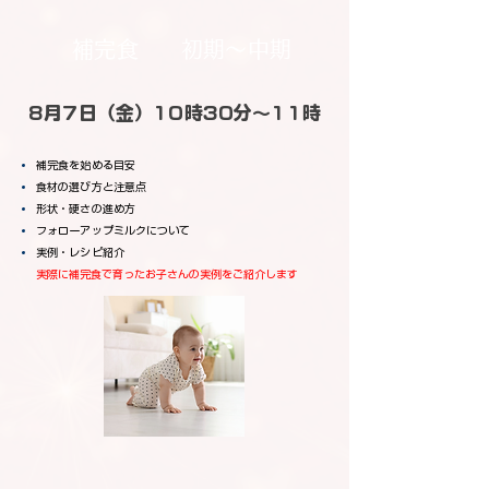
補完食
初期～中期
8月7日（金）10時30分～11時
補完食を始める目安
食材の選び方と注意点
形状・硬さの進め方
フォローアップミルクについて
実例・レシピ紹介
実際に補完食で育ったお子さんの実例をご紹介します