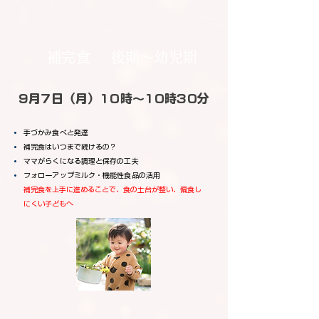
補完食
後期～幼児期
9月7日（月）10時～10時30分
手づかみ食べと発達
補完食はいつまで続けるの？
ママがらくになる調理と保存の工夫
フォローアップミルク・機能性食品の活用
補完食を上手に進めることで、食の土台が整い、偏食し
にくい子どもへ