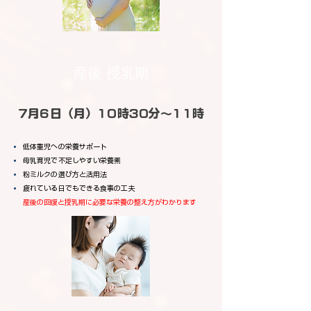
産後 授乳期
7月6日（月）10時30分～11時
低体重児への栄養サポート
母乳育児で不足しやすい栄養素
粉ミルクの選び方と活用法
疲れている日でもできる食事の工夫
産後の回復と授乳期に必要な栄養の整え方がわかります