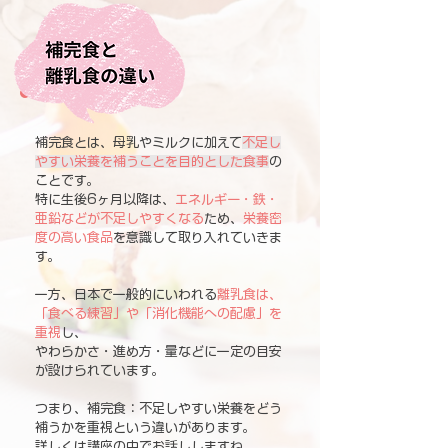
補完食とは、母乳やミルクに加えて
不足し
やすい栄養を補うことを目的とした食事
の
ことです。
特に生後6ヶ月以降は、
エネルギー・鉄・
亜鉛などが不足しやすくなる
ため、
栄養密
度の高い食品
を意識して取り入れていきま
す。
一方、日本で一般的にいわれる
離乳食は、
「食べる練習」や「消化機能への配慮」を
重視
し、
やわらかさ・進め方・量などに一定の目安
が設けられています。
つまり、補完食：不足しやすい栄養をどう
補うかを重視
という違いがあります。
詳しくは講座の中でお話ししますね。