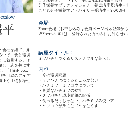
分子栄養学アドバイザー養成講座受講生＝無料
分子栄養学プラクティショナー養成講座受講生＝
こども分子栄養学アドバイザー受講生＝3,000円
slow
会場：
遥平
Zoom会場（お申し込みは会員ページ出席登録か
※ZoomのURLは、登録された方のみにお知らせ
。
ト会社を経て、旅
講座タイトル：
る中で、食と環境
ミツバチとつくるサステナブルな暮らし
とに着目する。そ
始し、志を共にす
内容：
Think bee,
・今の環境問題
ミツバチ目線のアイデ
・ミツバチは捨てるところがない
防止や生物多様性
・ハチミツ、ミツロウについて
。
・良質なハチミツの効能
・ミツバチと環境問題の関係
・食べるだけじゃない、ハチミツの使い方
・ミツロウが身近なゴミをなくす