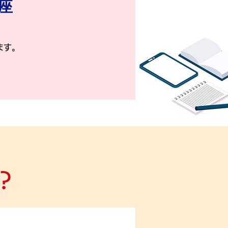
座
ます。
？