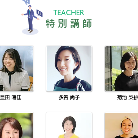
TEACHER
​特 別 講 師
豊田 暖佳
多賀 尚子
菊池 梨