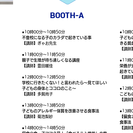
BOOTH-​A
●
10時00分～10時50分
●10時
不登校になる子のカラダで起きている事
子ども
【講師】ぎゃお先生
きる貧
【講師
●11時00分～11時50分
親子で生理が待ち遠しくなる講座
●11時
【講師】豊田暖佳
栄養が
起きて
●12時00分～12時50分
【講師
学校に行きたくない！と言われたら～見てほしい
子どもの身体とココロのこと～
●12時
【講師】多賀尚子
こども
【講師
●13時00分～13時50分
子どものアレルギー体質を改善させる食事法
●13時
【講師】菊池梨紗
【偏食
食事法
●14時00分～14時50分
【講師