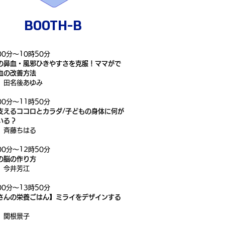
BOOTH-​B
00分～10時50分
の鼻血・風邪ひきやすさを克服！ママがで
血の改善方法
】田名後あゆみ
00分～11時50分
支えるココロとカラダ/子どもの身体に何が
いる？
】斉藤ちはる
00分～12時50分
の脳の作り方
】今井芳江
00分～13時50分
さんの栄養ごはん】ミライをデザインする
】関根景子