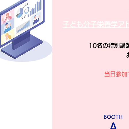
子ども分子栄養学ア
10名の特別講
当日参加
​BOOTH
​A