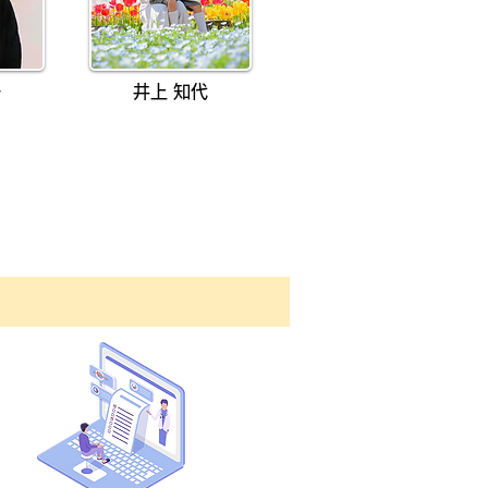
子
井上 知代