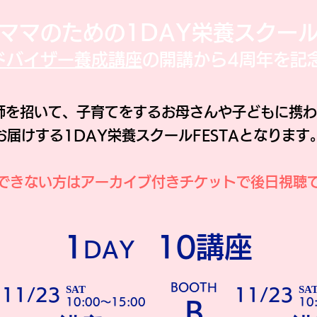
ママのための1DAY栄養スクー
ドバイザー養成講座
の開講から4周年を記
師を招いて、子育てをするお母さんや子どもに携
お届けする1DAY栄養スクールFESTAとなります
できない方はアーカイブ付きチケットで後日視聴
1
10講座
DAY
​BOOTH
SAT
SA
11/23
11/23
10:00～15:00
10
​B