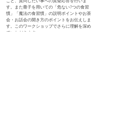
こと、質問したい事への質疑応答を行いま
す。また冊子を用いての「危ない7つの食習
慣」「魔法の食習慣」の説明ポイントやお茶
会・お話会の開き方のポイントをお伝えしま
す。このワークショップでさらに理解を深め
ていただきます。
チケット詳細
販売終了
チケットの種類
2021年6月18日（金）ワークシ
ョップ
詳細を見る
価格
￥0