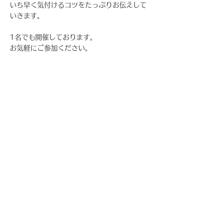
いち早く気付けるコツをたっぷりお伝えして
いきます。
1名でも開催しております。
お気軽にご参加ください。
お申し込みフォームの内容をご確認のうえ、
ご不明点等ございましたらお気軽に勝田まで
お問い合わせください。
ページTOP
一般社団法人分子整合栄養医学普及協会
札幌市中央区南2条西25丁目1-37内田ビル2階