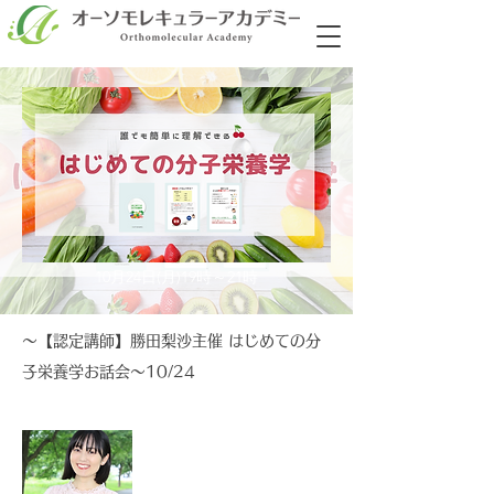
10月24日(月)19時～21時
～【認定講師】勝田梨沙主催 はじめての分
子栄養学お話会～10/24
​オーソモレキュラーアカデミー認定講師
講師
勝田梨沙