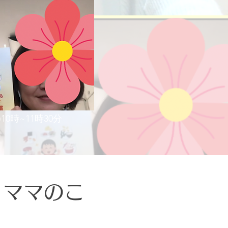
)10時~11時30分
Ｃママのこ