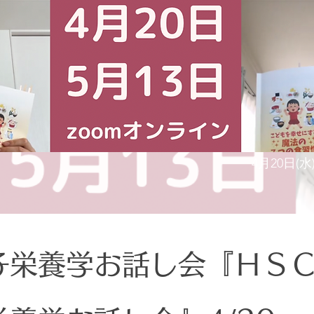
4月20日(水
子栄養学お話し会『ＨＳ