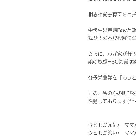
相思相愛子育てを目
中学生思春期Boyと敏
我が子の不登校解決
さらに、わが家が分
娘の敏感HSC気質は
分子栄養学を『もっ
この、私の心の叫び
活動しております(*^-
子どもが元気♪ ママ
子どもが笑い♪ ママ