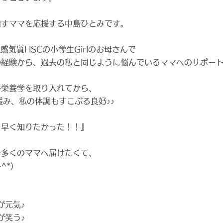
指すママを応援する中島ひとみです。
感気質HSCの小学生Girlのお母さんで
の経験から、過去の私と同じように悩んでいるママへのサポー
子栄養学を取り入れてから、
緩み、私の体調もすこぶる良好♪♪
と早く知りたかった！！』
を多くのママへ届けたくて、
^*)
が元気♪
が笑う♪