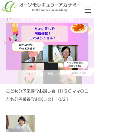
10月21日(金)13時~14時30分
こども分子栄養学お話し会『ＨＳＣママのこ
ども分子栄養学お話し会』10/21
相思相愛子育てアドバイザー
講師
中島ひとみ