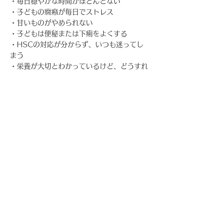
・毎日穏やかな時間がほとんどない
・子どもの癇癪が毎日でストレス
・甘いものがやめられない
・子どもは便秘または下痢をよくする
・HSCの対応が分からず、いつも迷ってし
まう
・栄養が大切とわかっているけど、どうすれ
ば良いか分からない
・育児本を読んでも、うまくいかない
おはなし会に参加すると・・・・
１，栄養の基本がわかります！
２，わたしの子育て実体験を含めアドバイス
を聞けます！
３，同じお悩みの方との交流で元気と勇気が
出ます！
インスタグラム n.hitomi-kosodate
LINE公式ID Uo5vz