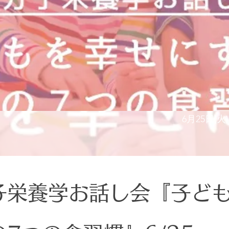
6月25日(火
子栄養学お話し会『子ど