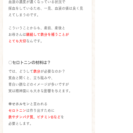
血液の濃度が濃くなっている状況で
採血をしているため、一見、血液の値は良く見
えてしまうのです。
こういうことからも、産前、産後と
お母さんは
継続して鉄分を補うことが
とても大切
なんです。
〇セロトニンの材料は？
では、どうして
鉄分
が必要なのか？
貧血と聞くと、立ち眩みや、
青白い顔などのイメージが多いですが
実は精神面にも大きな影響を与えます。
幸せホルモン
と言われる
セロトニン
は作り出すために
鉄やタンパク質、ビタミンBなど
を
必要とします。