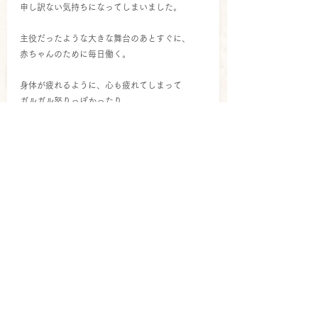
申し訳ない気持ちになってしまいました。
主役だったような大きな舞台のあとすぐに、
赤ちゃんのために毎日働く。
身体が疲れるように、心も疲れてしまって
ガルガル怒りっぽかったり、
めそめそ不安定にだってなる。
うつになってしまっても悪いことではない
それは当たり前のことで、
人間らしくて大歓迎！
みたいな風潮になれば
自分の悩みも軽くなり、
人に言いやすくなるのではないでしょうか？
また、うつにフォーカスするのではなく
家族で
産後に必要な栄養
を
学ぶ機会があれば