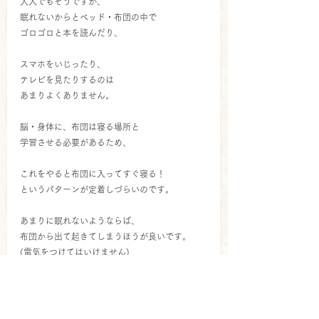
大人でもそうですが、
眠れないからとベッド・布団の中で
ゴロゴロと本を読んだり、
スマホをいじったり、
テレビを見たりするのは
あまりよくありません。
脳・身体に、布団は寝る場所と
学習させる必要があるため、
これをやると布団に入ってすぐ寝る！
というパターンが定着しづらいのです。
あまりに眠れないようならば、
布団から出て起きてしまうほうが良いです。
(電気をつけてはいけません)
同じ理由から、
とくに男の子であれば、
思春期・第二次成長にあたる