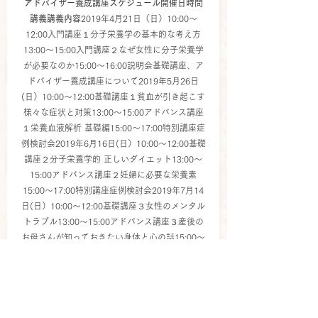
アドバイザー養成講座スケジュール開催日時間
講義講義内容
2019年4月21日（日）10:00～
12:00入門講座１分子栄養学の基本的な考え方
13:00～15:00入門講座２なぜ女性に分子栄養学
が必要なのか15:00～16:00説明会基礎講座、ア
ドバイザー養成講座について2019年5月26日
(日）10:00～12:00基礎講座１貧血が引き起こす
様々な症状と対策13:00～15:00アドバンス講座
１栄養血液解析 基礎編15:00～17:00特別講座症
例検討会2019年6月16日(日）10:00～12:00基礎
講座２分子栄養学的 正しいダイエット13:00～
15:00アドバンス講座２妊婦に必要な栄養素
15:00～17:00特別講座症例検討会2019年7月14
日(日）10:00～12:00基礎講座３女性のメンタル
トラブル13:00～15:00アドバンス講座３産後の
お母さんが知っておきたい身体と心の話15:00～
17:00特別講座症例検討会2019年8月25日(日）
10:00～12:00基礎講座４実践的な食事（タンパ
ク質・糖質・脂質について）13:00～15:00アド
バンス講座４子供の健康・発達・発育15:00～
17:00試験認定試験