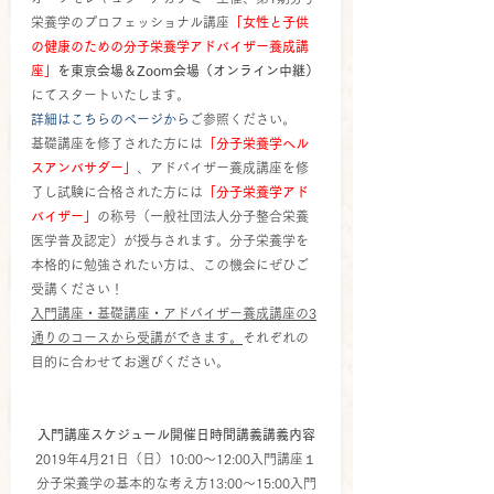
栄養学のプロフェッショナル講座
「女性と子供
の健康のための分子栄養学アドバイザー養成講
座」
を東京会場＆Zoom会場（オンライン中継）
にてスタートいたします。
詳細はこちらのページから
ご参照ください。
基礎講座を修了された方には
「分子栄養学ヘル
スアンバサダー」
、アドバイザー養成講座を修
了し試験に合格された方には
「分子栄養学アド
バイザー」
の称号（一般社団法人分子整合栄養
医学普及認定）が授与されます。分子栄養学を
本格的に勉強されたい方は、この機会にぜひご
受講ください！
入門講座・基礎講座・アドバイザー養成講座の3
通りのコースから受講ができます。
それぞれの
目的に合わせてお選びください。
入門講座スケジュール開催日時間講義講義内容
2019年4月21日（日）10:00～12:00入門講座１
分子栄養学の基本的な考え方13:00～15:00入門